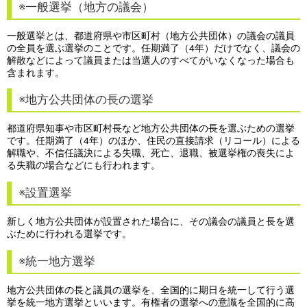
※一般選挙（地方の議会）
一般選挙とは、都道府県や市区町村（地方公共団体）の議会の議員
の全員を選ぶ選挙のことです。任期満了（4年）だけでなく、議会の
解散などによって議員または当選人のすべてがいなくなった場合も
含まれます。
※地方公共団体の長の選挙
都道府県知事や市区町村長など地方公共団体の長を選ぶための選挙
です。任期満了（4年）のほか、住民の直接請求（リコール）による
解職や、不信任議決による失職、死亡、退職、被選挙権の喪失によ
る失職の場合などにも行われます。
※設置選挙
新しく地方公共団体が設置された場合に、その議会の議員と長を選
ぶために行われる選挙です。
※統一地方選挙
地方公共団体の長と議員の選挙を、全国的に期日を統一して行う選
挙を統一地方選挙といいます。有権者の選挙への意識を全国的に高