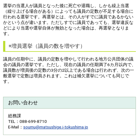
選挙の当選人が議員となった後に死亡や退職し、しかも繰上当選
（繰り上げる場合がある）によっても議員の定数が不足する場合に
行われる選挙です。再選挙とは、その人がすでに議員であるかない
かという点が違います。ただしすでに議員であっても、選挙違反な
どにより当選や選挙自体が無効となった場合は、再選挙となりま
す。
※増員選挙（議員の数を増やす）
議員の任期中に、議員の定数を増やして行われる地方公共団体の議
会の議員の選挙です。ただし、現在の議員の任期満了6カ月以内で、
議員数が増員後の定数の3分の2以上である場合は行われず、次の一
般選挙で定数は増員されます。これは補欠選挙についても同じで
す。
お問い合わせ
総務課
TEL
：088-699-8710
E-Mail
：
soumu@matsushige.i-tokushima.jp