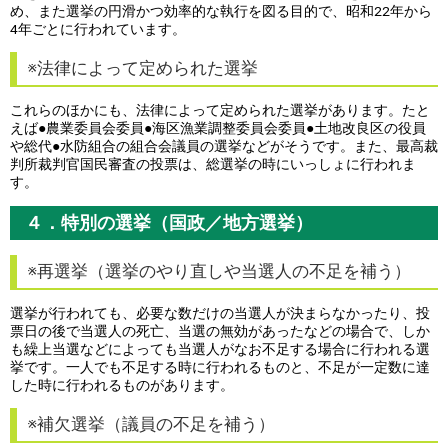
め、また選挙の円滑かつ効率的な執行を図る目的で、昭和22年から
4年ごとに行われています。
※法律によって定められた選挙
これらのほかにも、法律によって定められた選挙があります。たと
えば●農業委員会委員●海区漁業調整委員会委員●土地改良区の役員
や総代●水防組合の組合会議員の選挙などがそうです。また、最高裁
判所裁判官国民審査の投票は、総選挙の時にいっしょに行われま
す。
４．特別の選挙（国政／地方選挙）
※再選挙（選挙のやり直しや当選人の不足を補う）
選挙が行われても、必要な数だけの当選人が決まらなかったり、投
票日の後で当選人の死亡、当選の無効があったなどの場合で、しか
も繰上当選などによっても当選人がなお不足する場合に行われる選
挙です。一人でも不足する時に行われるものと、不足が一定数に達
した時に行われるものがあります。
※補欠選挙（議員の不足を補う）