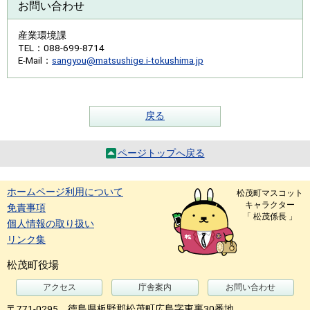
お問い合わせ
産業環境課
TEL
：088-699-8714
E-Mail
：
sangyou@matsushige.i-tokushima.jp
戻る
ページトップへ戻る
ホームページ利用について
松茂町マスコット
キャラクター
免責事項
「 松茂係長 」
個人情報の取り扱い
リンク集
松茂町役場
アクセス
庁舎案内
お問い合わせ
〒771-0295 徳島県板野郡松茂町広島字東裏30番地