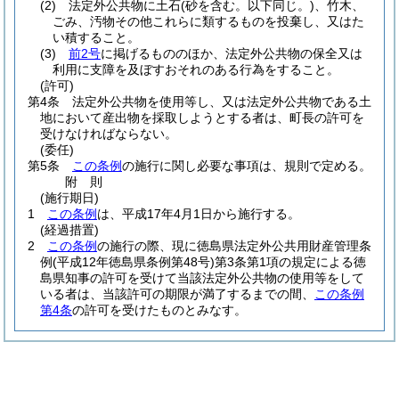
(2)
法定外公共物に土石
(砂を含む。以下同じ。)
、竹木、
ごみ、汚物その他これらに類するものを投棄し、又はた
い積すること。
(3)
前2号
に掲げるもののほか、法定外公共物の保全又は
利用に支障を及ぼすおそれのある行為をすること。
(許可)
第4条
法定外公共物を使用等し、又は法定外公共物である土
地において産出物を採取しようとする者は、町長の許可を
受けなければならない。
(委任)
第5条
この条例
の施行に関し必要な事項は、規則で定める。
附
則
(施行期日)
1
この条例
は、平成17年4月1日から施行する。
(経過措置)
2
この条例
の施行の際、現に徳島県法定外公共用財産管理条
例
(平成12年徳島県条例第48号)
第3条第1項の規定による徳
島県知事の許可を受けて当該法定外公共物の使用等をして
いる者は、当該許可の期限が満了するまでの間、
この条例
第4条
の許可を受けたものとみなす。