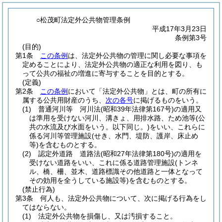
○松茂町法定外公共物管理条例
平成17年3月23日
条例第3号
(目的)
第1条
この条例
は、法定外公共物の管理に関し必要な事項を
定めることにより、法定外公共物の適正な利用を図り、も
って公共の福祉の増進に寄与することを目的とする。
(定義)
第2条
この条例
において「法定外公共物」とは、町の所有に
属する公共用財産のうち、
次の各号
に掲げるものをいう。
(1)
普通河川等 河川法
(昭和39年法律第167号)
の適用又
は準用を受けない河川、溝きょ、用排水路、ため池等
(公
共の水流及び水面をいう。以下同じ。)
をいい、これらに
係る河川等管理施設
(せき、水門、堤防、護岸、床止め
等)
を含むものとする。
(2)
認定外道路 道路法
(昭和27年法律第180号)
の適用を
受けない道路をいい、これに係る道路管理施設
(トンネ
ル、橋、柵、並木、道路標識その他道路と一体となって
その効用を全うしている施設等)
を含むものとする。
(禁止行為)
第3条
何人も、法定外公共物について、次に掲げる行為をし
てはならない。
(1)
法定外公共物を損傷し、又は汚損すること。