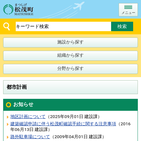
メニュー
施設から探す
組織から探す
分野から探す
都市計画
お知らせ
地区計画について
（
2025年09月01日
建設課
）
建築確認申請に伴う松茂町確認手続に関する注意事項
（
2016
年06月13日
建設課
）
路外駐車場について
（
2009年04月01日
建設課
）