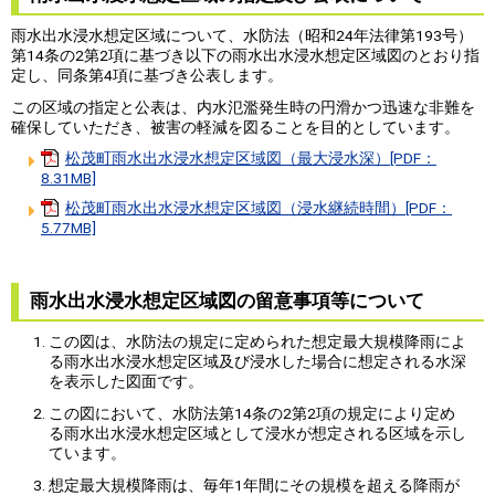
雨水出水浸水想定区域について、水防法（昭和24年法律第193号）
第14条の2第2項に基づき以下の雨水出水浸水想定区域図のとおり指
定し、同条第4項に基づき公表します。
この区域の指定と公表は、内水氾濫発生時の円滑かつ迅速な非難を
確保していただき、被害の軽減を図ることを目的としています。
松茂町雨水出水浸水想定区域図（最大浸水深）[PDF：
8.31MB]
松茂町雨水出水浸水想定区域図（浸水継続時間）[PDF：
5.77MB]
雨水出水浸水想定区域図の留意事項等について
この図は、水防法の規定に定められた想定最大規模降雨によ
る雨水出水浸水想定区域及び浸水した場合に想定される水深
を表示した図面です。
この図において、水防法第14条の2第2項の規定により定め
る雨水出水浸水想定区域として浸水が想定される区域を示し
ています。
想定最大規模降雨は、毎年1年間にその規模を超える降雨が