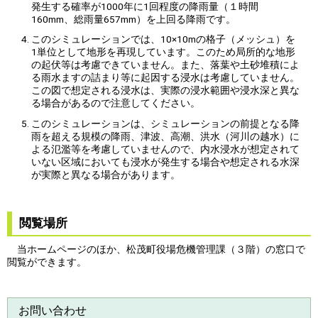
発生する確率が1000年に1回程度の降雨量（１時間
160mm、総雨量657mm）を上回る降雨です。
このシミュレーションでは、10×10mの格子（メッシュ）を
1単位として地形を再現しています。このため局所的な地形
の起伏等は考慮できていません。また、落葉や土砂堆積によ
る雨水ますの詰まり等に起因する浸水は考慮していません。
この図で想定される浸水は、実際の浸水範囲や浸水深と異な
る場合があるので注意してください。
このシミュレーションは、シミュレーションの前提となる降
雨を超える規模の降雨、津波、高潮、洪水（河川の越水）に
よる氾濫等を考慮していませんので、内水浸水が想定されて
いない区域においても浸水が発生する場合や想定される水深
が実際と異なる場合があります。
閲覧場所
当ホームページのほか、松茂町役場危機管理課（３階）の窓口で
閲覧ができます。
お問い合わせ