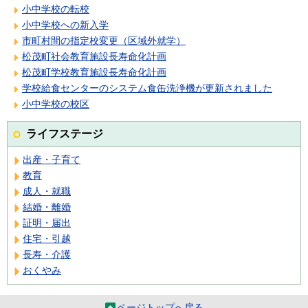
小中学校の転校
小中学校への新入学
市町村間の指定校変更（区域外就学）
松茂町社会教育施設長寿命化計画
松茂町学校教育施設長寿命化計画
学校給食センターのシステム食缶洗浄機が更新されました
小中学校の校区
ライフステージ
出産・子育て
教育
成人・就職
結婚・離婚
証明・届出
住宅・引越
長寿・介護
おくやみ
ページトップへ戻る