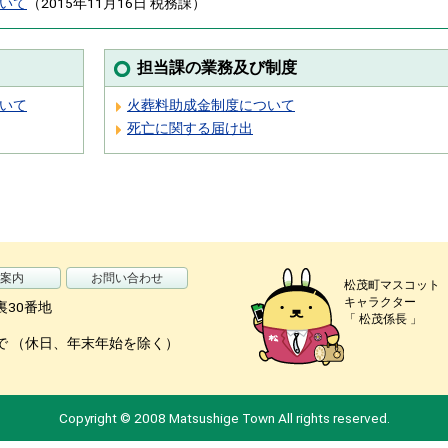
いて
（
2015年11月16日
税務課
）
担当課の業務及び制度
いて
火葬料助成金制度について
死亡に関する届け出
案内
お問い合わせ
松茂町マスコット
キャラクター
裏30番地
「 松茂係長 」
で （休日、年末年始を除く）
Copyright © 2008 Matsushige Town All rights reserved.