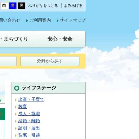
白
青
黒
ふりがなをつける
よみあげる
問い合わせ
ご利用案内
サイトマップ
・まちづくり
安心・安全
す
分野から探す
ライフステージ
出産・子育て
教育
成人・就職
結婚・離婚
証明・届出
住宅・引越