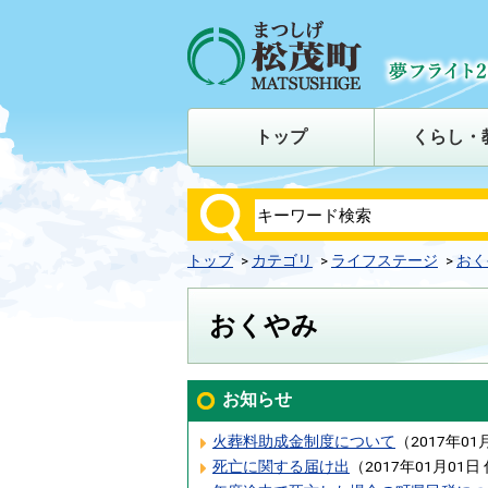
トップ
くらし・
トップ
カテゴリ
ライフステージ
おく
おくやみ
お知らせ
火葬料助成金制度について
（
2017年01
死亡に関する届け出
（
2017年01月01日