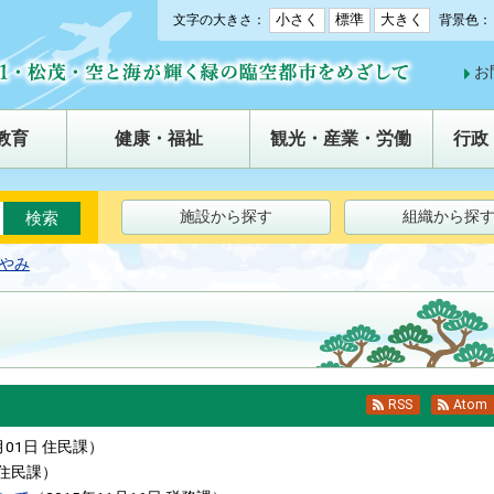
小さく
標準
大きく
文字の大きさ：
背景色：
お
教育
健康・福祉
観光・産業・労働
行政
施設から探す
組織から探
やみ
RSS
Atom
月01日
住民課
）
住民課
）