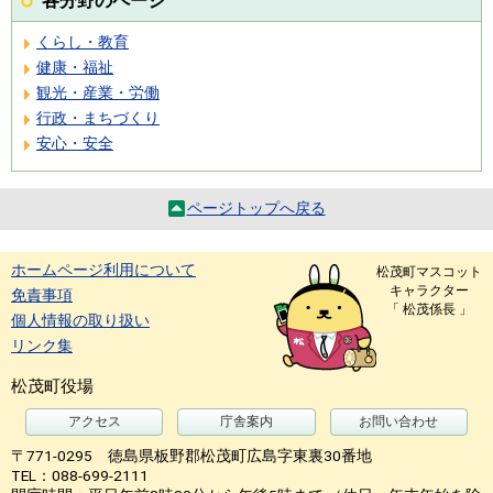
各分野のページ
くらし・教育
健康・福祉
観光・産業・労働
行政・まちづくり
安心・安全
ページトップへ戻る
ホームページ利用について
松茂町マスコット
キャラクター
免責事項
「 松茂係長 」
個人情報の取り扱い
リンク集
松茂町役場
アクセス
庁舎案内
お問い合わせ
〒771-0295 徳島県板野郡松茂町広島字東裏30番地
TEL：088-699-2111