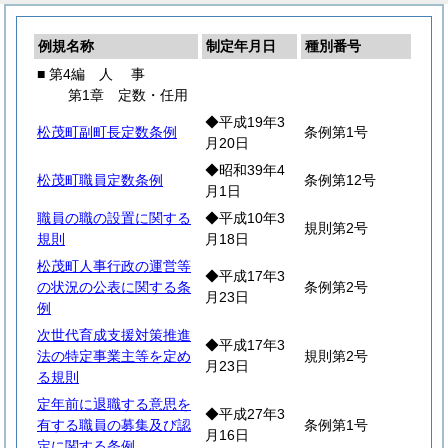
例規名称
制定年月日
種別番号
■ 第4編
人
事
第1章 定数・任用
◆平成19年3
松茂町副町長定数条例
条例第1号
月20日
◆昭和39年4
松茂町職員定数条例
条例第12号
月1日
職員の職の設置に関する
◆平成10年3
規則第2号
規則
月18日
松茂町人事行政の運営等
◆平成17年3
の状況の公表に関する条
条例第2号
月23日
例
次世代育成支援対策推進
◆平成17年3
法の特定事業主等を定め
規則第2号
月23日
る規則
定年前に退職する意思を
◆平成27年3
有する職員の募集及び認
条例第1号
月16日
定に関する条例