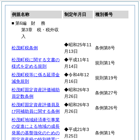
例規名称
制定年月日
種別番号
■ 第6編
財
務
第3章 税・税外収
入
◆昭和25年11
松茂町税条例
条例第8号
月13日
松茂町税に関する文書の
◆平成11年1
規則第1号
様式を定める規則
月14日
松茂町税等に係る延滞金
◆令和4年12
規則第19号
減免規則
月16日
松茂町固定資産評価補助
◆昭和26年3
条例第27号
員定数条例
月26日
松茂町固定資産評価員及
◆昭和26年3
条例第26号
び同補助員に関する条例
月26日
松茂町地域経済牽引事業
の促進による地域の成長
◆平成21年3
発展の基盤強化のための
条例第1号
月25日
固定資産税の特別措置に