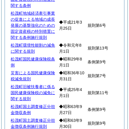
関する条例
松茂町地域経済牽引事業
の促進による地域の成長
◆平成21年3
発展の基盤強化のための
規則第6号
月25日
固定資産税の特別措置に
関する条例施行規則
松茂町環境性能割の減免
◆令和元年8
規則第13号
に関する規則
月1日
松茂町国民健康保険税条
◆昭和29年8
条例第9号
例
月1日
災害による国民健康保険
◆昭和36年10
規則第7号
税減免規則
月31日
松茂町旧被扶養者に係る
◆平成25年4
国民健康保険税の減免に
規則第11号
月1日
関する規則
松茂町国土調査修正分担
◆昭和63年9
条例第9号
金徴収条例
月27日
松茂町国土調査修正分担
◆昭和63年9
規則第9号
金徴収条例施行規則
月30日