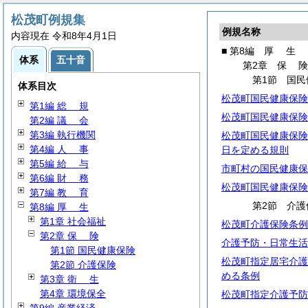
松茂町例規集
例規名称
内容現在 令和8年4月1日
■ 第8編
厚
生
体系
五十音
第2章
保
第1節 国民
体系目次
松茂町国民健康保険
第1編
総
規
松茂町国民健康保険
第2編
議
会
第3編 執行機関
松茂町国民健康保険
第4編
人
事
日を定める規則
第5編
給
与
市町村の国民健康保
第6編
財
務
松茂町国民健康保険
第7編
教
育
第2節 介護
第8編
厚
生
第1章 社会福祉
松茂町介護保険条例
第2章
保
険
介護予防・日常生活
第1節 国民健康保険
松茂町指定居宅介護
第2節 介護保険
める条例
第3章
衛
生
第4章 環境保全
松茂町指定介護予防