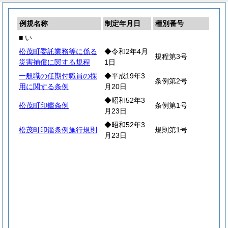
例規名称
制定年月日
種別番号
■ い
松茂町委託業務等に係る
◆令和2年4月
規程第3号
災害補償に関する規程
1日
一般職の任期付職員の採
◆平成19年3
条例第2号
用に関する条例
月20日
◆昭和52年3
松茂町印鑑条例
条例第1号
月23日
◆昭和52年3
松茂町印鑑条例施行規則
規則第1号
月23日