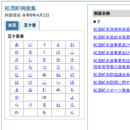
松茂町例規集
例規名称
内容現在 令和8年4月1日
■ す
体系
五十音
松茂町水洗便所改造
五十音表
松茂町水道給水装置
あ
い
う
え
お
松茂町水道事業及び
か
き
く
け
こ
松茂町水道事業会計
さ
し
す
せ
そ
松茂町水道事業布設
技術管理者の資格基
た
ち
つ
て
と
な
に
ぬ
ね
の
松茂町水防協議会条
は
ひ
ふ
へ
ほ
松茂町水防団に関す
ま
み
む
め
も
松茂町スポーツ推進
や
ゆ
よ
ら
り
る
れ
ろ
わ
を
ん