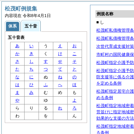
松茂町例規集
例規名称
内容現在 令和8年4月1日
■ し
体系
五十音
松茂町私債権管理条
五十音表
松茂町私債権管理条
あ
い
う
え
お
次世代育成支援対策
か
き
く
け
こ
市町村の国民健康保
さ
し
す
せ
そ
松茂町指定介護予防
た
ち
つ
て
と
松茂町指定介護予防
な
に
ぬ
ね
の
防支援等に係る介護
を定める条例
は
ひ
ふ
へ
ほ
松茂町指定居宅介護
ま
み
む
め
も
める条例
や
ゆ
よ
松茂町指定地域密着
ら
り
る
れ
ろ
営並びに指定地域密
わ
を
ん
効果的な支援の方法
松茂町指定地域密着
る条例